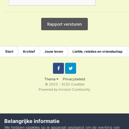
Rapport versturen
Start
Archief
Jouw leven
Liefde, relaties en vriendschap
Facebook
Twitter
Thema
Privacybeleid
© 2003 - 2020 Credible
Powered by Invision Community
Belangrijke informatie
We hebben
cookies
op je apparaat geplaatst om de werking van