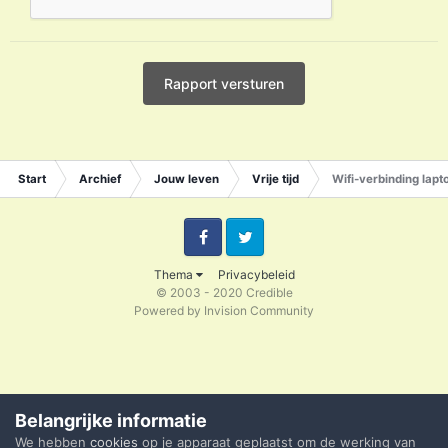
Rapport versturen
Start
Archief
Jouw leven
Vrije tijd
Wifi-verbinding lapt
Facebook
Twitter
Thema
Privacybeleid
© 2003 - 2020 Credible
Powered by Invision Community
Belangrijke informatie
We hebben
cookies
op je apparaat geplaatst om de werking van