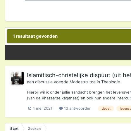
1 resultaat gevonden
Islamitisch-christelijke dispuut (uit 
een discussie voegde
Modestus
toe in
Theologie
Hierbij wil ik onder jullie aandacht brengen het levensv
(van de Khazaarse kaganaat) en ook hun andere intercult
4 mei 2021
13 antwoorden
debat
levens
Start
Zoeken