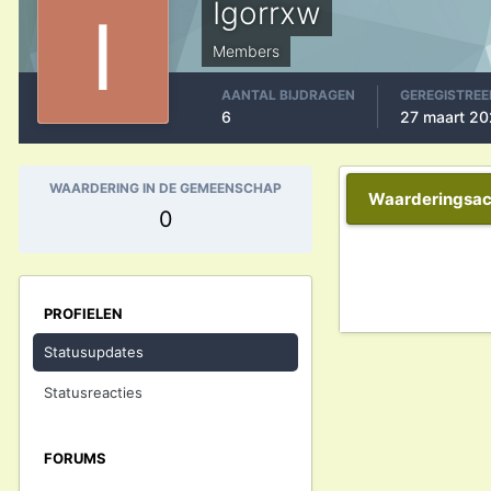
Igorrxw
Members
AANTAL BIJDRAGEN
GEREGISTREE
6
27 maart 20
WAARDERING IN DE GEMEENSCHAP
Waarderingsact
0
PROFIELEN
Statusupdates
Statusreacties
FORUMS